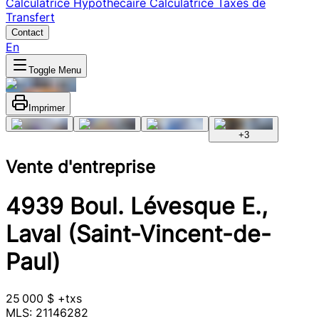
Calculatrice Hypothécaire
Calculatrice Taxes de
Transfert
Contact
En
Toggle Menu
Imprimer
+
3
Vente d'entreprise
4939 Boul. Lévesque E.,
Laval (Saint-Vincent-de-
Paul)
25 000 $ +txs
MLS: 21146282