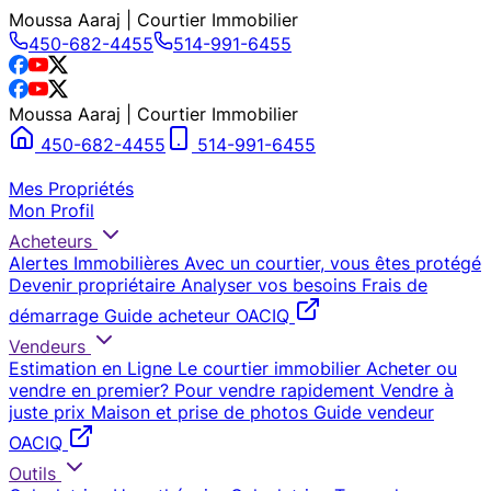
Moussa Aaraj | Courtier Immobilier
450-682-4455
514-991-6455
Moussa Aaraj | Courtier Immobilier
450-682-4455
514-991-6455
Mes Propriétés
Mon Profil
Acheteurs
Alertes Immobilières
Avec un courtier, vous êtes protégé
Devenir propriétaire
Analyser vos besoins
Frais de
démarrage
Guide acheteur OACIQ
Vendeurs
Estimation en Ligne
Le courtier immobilier
Acheter ou
vendre en premier?
Pour vendre rapidement
Vendre à
juste prix
Maison et prise de photos
Guide vendeur
OACIQ
Outils