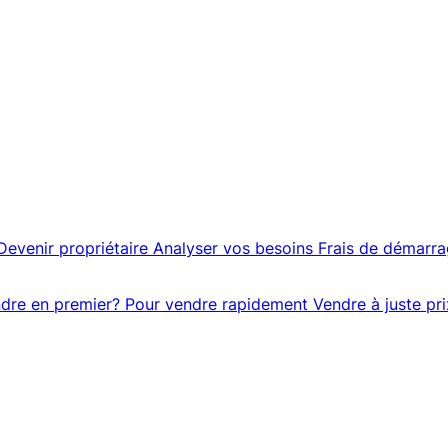
Devenir propriétaire
Analyser vos besoins
Frais de démarr
dre en premier?
Pour vendre rapidement
Vendre à juste pri